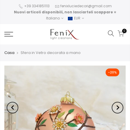
+39 3341851113
fenixluciedecori@gmail.com
Nuovi articoli disponibili, non lasciarteli scappare ⭐️
Italiano
EUR
0
Casa
Sfera in Vetro decorata a mano
-20%